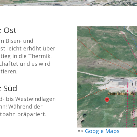
z Ost
in Bisen- und
st leicht erhöht über
tieg in die Thermik.
haftet und es wird
tieren.
z Süd
üd- bis Westwindlagen
ahn! Während der
rtbahn präpariert.
=>
Google Maps