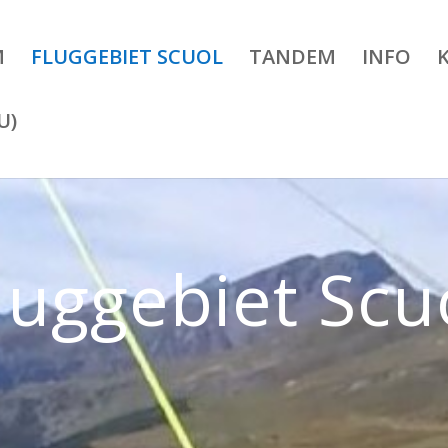
M
FLUGGEBIET SCUOL
TANDEM
INFO
U)
luggebiet Scu